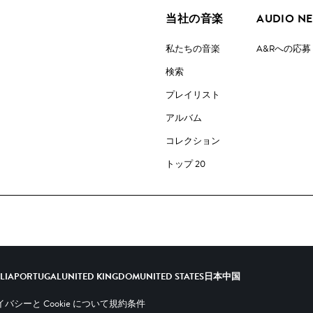
当社の音楽
AUDIO N
私たちの音楽
A&Rへの応募
検索
プレイリスト
アルバム
コレクション
トップ 20
ALIA
PORTUGAL
UNITED KINGDOM
UNITED STATES
日本
中国
バシーと Cookie について
規約条件