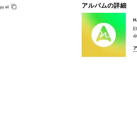
アルバムの詳細
py all
H
E
4