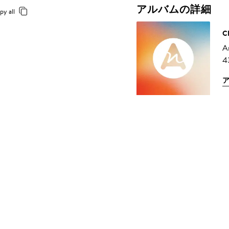
アルバムの詳細
py all
C
A
4