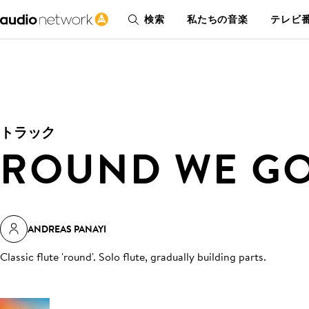
検索
私たちの音楽
テレビ番
トラック
ROUND WE G
ANDREAS PANAYI
Classic flute 'round'. Solo flute, gradually building parts
.