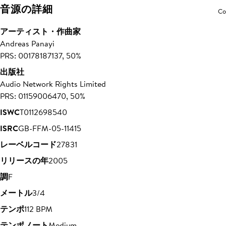
音源の詳細
Co
アーティスト・作曲家
Andreas Panayi
PRS: 00178187137, 50%
出版社
Audio Network Rights Limited
PRS: 01159006470, 50%
ISWC
T0112698540
ISRC
GB-FFM-05-11415
レーベルコード
27831
リリースの年
2005
調
F
メートル
3/4
テンポ
112 BPM
テンポノート
Medium