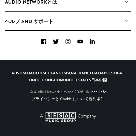
AUDIO NETWORKとは
検索
A&Rへの応募
プレイリスト
ヘルプ AND サポート
アルバム
YouTubeでの音源利用について
コレクション
Facebook
Twitter
Instagram
YouTube
LinkedIn
ヘルプ＆FAQ
トップ 20
連絡先
AIの活用について
AUSTRALIA
DEUTSCHLAND
ESPAÑA
FRANCE
ITALIA
PORTUGAL
UNITED KINGDOM
UNITED STATES
日本
中国
© Audio Network Limited
2026
UK
Legal Info
プライバシーと Cookie について
規約条件
A SESAC Company