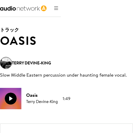
トラック
OASIS
TERRY DEVINE-KING
Slow Middle Eastern percussion under haunting female vocal
.
Oasis
1:49
Terry Devine-King