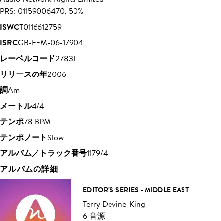
PRS: 01159006470, 50%
ISWC
T0116612759
ISRC
GB-FFM-06-17904
レーベルコード
27831
リリースの年
2006
調
Am
メートル
4/4
テンポ
78 BPM
テンポノート
Slow
アルバム／トラック番号
1179/4
アルバムの詳細
EDITOR'S SERIES - MIDDLE EAST
Terry Devine-King
6 音源