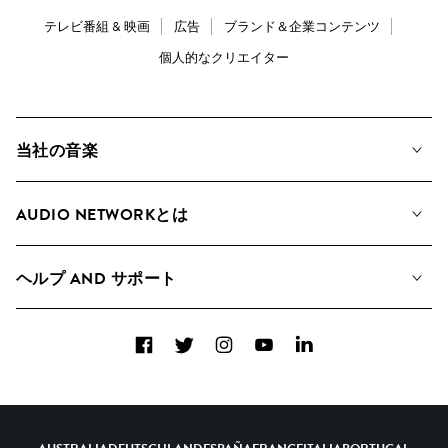
テレビ番組 & 映画
広告
ブランド＆企業コンテンツ
個人的なクリエイター
当社の音楽
私たちの音楽
AUDIO NETWORKとは
検索
A&Rへの応募
プレイリスト
ヘルプ AND サポート
アルバム
YouTubeでの音源利用について
コレクション
Facebook
Twitter
Instagram
YouTube
LinkedIn
ヘルプ＆FAQ
トップ 20
連絡先
AIの活用について