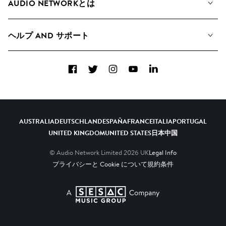
AUDIO NETWORKとは
検索
A&Rへの応募
プレイリスト
ヘルプ AND サポート
アルバム
YouTubeでの音源利用について
コレクション
Facebook
Twitter
Instagram
YouTube
LinkedIn
ヘルプ＆FAQ
トップ 20
連絡先
AIの活用について
AUSTRALIA
DEUTSCHLAND
ESPAÑA
FRANCE
ITALIA
PORTUGAL
UNITED KINGDOM
UNITED STATES
日本
中国
© Audio Network Limited
2026
UK
Legal Info
プライバシーと Cookie について
規約条件
A SESAC Company