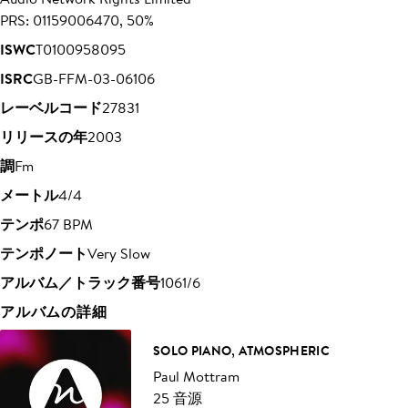
PRS: 01159006470, 50%
ISWC
T0100958095
ISRC
GB-FFM-03-06106
レーベルコード
27831
リリースの年
2003
調
Fm
メートル
4/4
テンポ
67 BPM
テンポノート
Very Slow
アルバム／トラック番号
1061/6
アルバムの詳細
SOLO PIANO, ATMOSPHERIC
Paul Mottram
25 音源