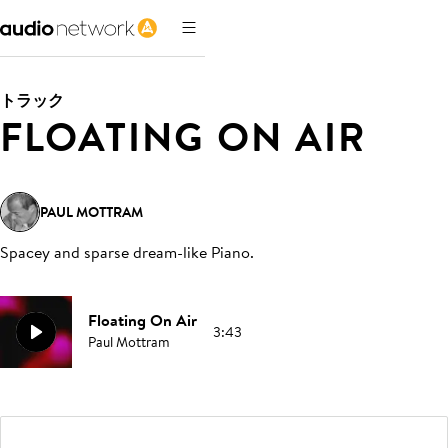
トラック
FLOATING ON AIR
PAUL MOTTRAM
Spacey and sparse dream-like Piano
.
Floating On Air
3:43
Paul Mottram