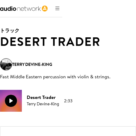
トラック
DESERT TRADER
TERRY DEVINE-KING
Fast Middle Eastern percussion with violin & strings
.
Desert Trader
2:33
Terry Devine-King