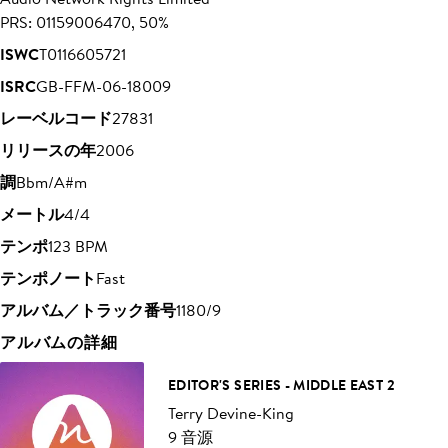
PRS: 01159006470, 50%
ISWC
T0116605721
ISRC
GB-FFM-06-18009
レーベルコード
27831
リリースの年
2006
調
Bbm/A#m
メートル
4/4
テンポ
123 BPM
テンポノート
Fast
アルバム／トラック番号
1180/9
アルバムの詳細
EDITOR'S SERIES - MIDDLE EAST 2
Terry Devine-King
9 音源