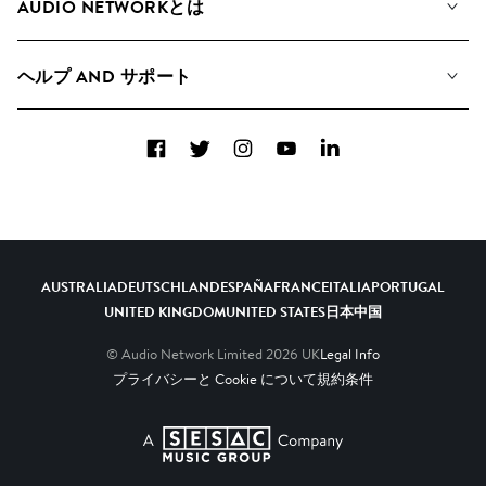
AUDIO NETWORKとは
検索
A&Rへの応募
プレイリスト
ヘルプ AND サポート
アルバム
YouTubeでの音源利用について
コレクション
Facebook
Twitter
Instagram
YouTube
LinkedIn
ヘルプ＆FAQ
トップ 20
連絡先
AIの活用について
AUSTRALIA
DEUTSCHLAND
ESPAÑA
FRANCE
ITALIA
PORTUGAL
UNITED KINGDOM
UNITED STATES
日本
中国
© Audio Network Limited
2026
UK
Legal Info
プライバシーと Cookie について
規約条件
A SESAC Company