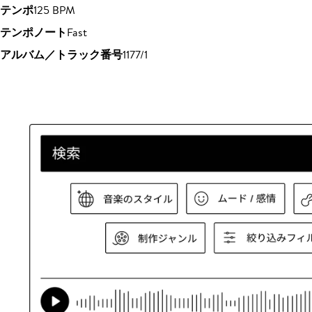
テンポ
125 BPM
テンポノート
Fast
アルバム／トラック番号
1177/1