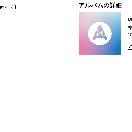
アルバムの詳細
py all
D
1