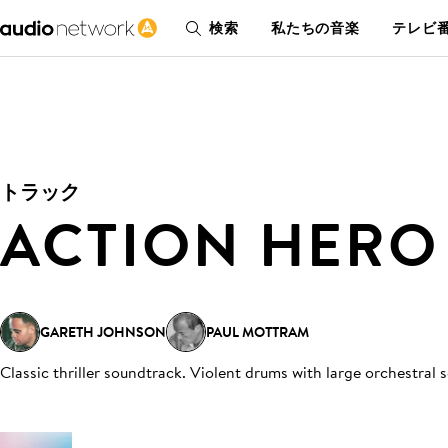
検索
私たちの音楽
テレビ番
トラック
ACTION HERO
GARETH JOHNSON
PAUL MOTTRAM
Classic thriller soundtrack. Violent drums with large orchestral 