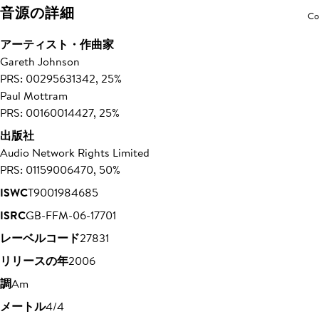
音源の詳細
Co
アーティスト・作曲家
Gareth Johnson
PRS: 00295631342, 25%
Paul Mottram
PRS: 00160014427, 25%
出版社
Audio Network Rights Limited
PRS: 01159006470, 50%
ISWC
T9001984685
ISRC
GB-FFM-06-17701
レーベルコード
27831
リリースの年
2006
調
Am
メートル
4/4