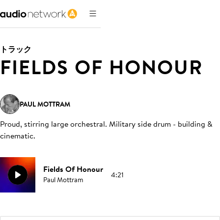
トラック
FIELDS OF HONOUR
PAUL MOTTRAM
Proud, stirring large orchestral. Military side drum - building &
cinematic
.
Fields Of Honour
4:21
Paul Mottram