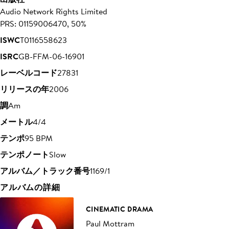
Audio Network Rights Limited
PRS: 01159006470, 50%
ISWC
T0116558623
ISRC
GB-FFM-06-16901
レーベルコード
27831
リリースの年
2006
調
Am
メートル
4/4
テンポ
95 BPM
テンポノート
Slow
アルバム／トラック番号
1169/1
アルバムの詳細
CINEMATIC DRAMA
Paul Mottram