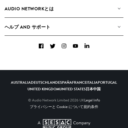
私たちの音楽
AUDIO NETWORKとは
検索
A&Rへの応募
プレイリスト
ヘルプ AND サポート
アルバム
YouTubeでの音源利用について
コレクション
Facebook
Twitter
Instagram
YouTube
LinkedIn
ヘルプ＆FAQ
トップ 20
連絡先
AIの活用について
AUSTRALIA
DEUTSCHLAND
ESPAÑA
FRANCE
ITALIA
PORTUGAL
UNITED KINGDOM
UNITED STATES
日本
中国
© Audio Network Limited
2026
UK
Legal Info
プライバシーと Cookie について
規約条件
A SESAC Company