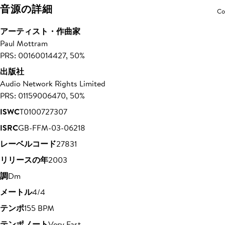
音源の詳細
Co
アーティスト・作曲家
Paul Mottram
PRS: 00160014427, 50%
出版社
Audio Network Rights Limited
PRS: 01159006470, 50%
ISWC
T0100727307
ISRC
GB-FFM-03-06218
レーベルコード
27831
リリースの年
2003
調
Dm
メートル
4/4
テンポ
155 BPM
テンポノート
Very Fast