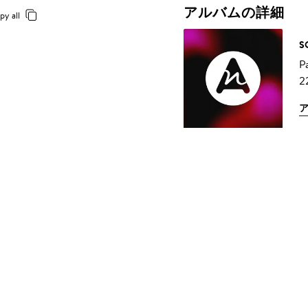
アルバムの詳細
py all
S
P
2