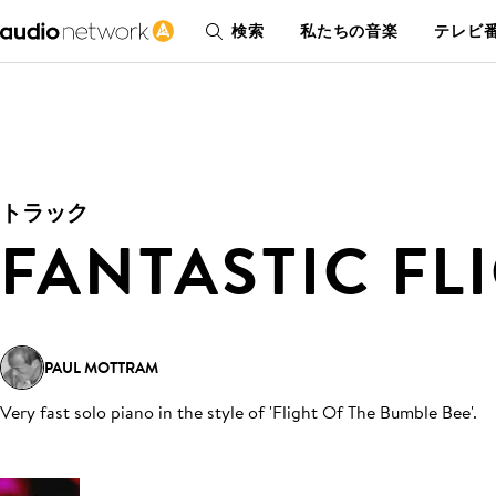
検索
私たちの音楽
テレビ番
トラック
FANTASTIC FL
PAUL MOTTRAM
Very fast solo piano in the style of 'Flight Of The Bumble Bee'
.