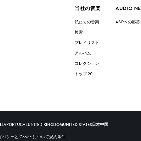
当社の音楽
AUDIO N
私たちの音楽
A&Rへの応募
検索
プレイリスト
アルバム
コレクション
トップ 20
ALIA
PORTUGAL
UNITED KINGDOM
UNITED STATES
日本
中国
バシーと Cookie について
規約条件