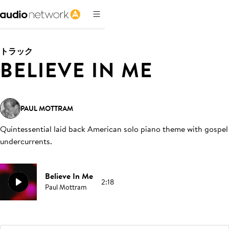
トラック
BELIEVE IN ME
PAUL MOTTRAM
Quintessential laid back American solo piano theme with gospel
undercurrents
.
Believe In Me
2:18
Paul Mottram