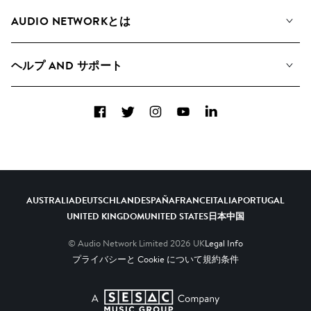
私たちの音楽
AUDIO NETWORKとは
検索
A&Rへの応募
プレイリスト
ヘルプ AND サポート
アルバム
YouTubeでの音源利用について
コレクション
Facebook
Twitter
Instagram
YouTube
LinkedIn
ヘルプ＆FAQ
トップ 20
連絡先
AIの活用について
AUSTRALIA
DEUTSCHLAND
ESPAÑA
FRANCE
ITALIA
PORTUGAL
UNITED KINGDOM
UNITED STATES
日本
中国
© Audio Network Limited
2026
UK
Legal Info
プライバシーと Cookie について
規約条件
A SESAC Company