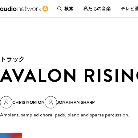
検索
私たちの音楽
テレビ番
トラック
AVALON RISI
CHRIS NORTON
JONATHAN SHARP
Ambient, sampled choral pads, piano and sparse percussion
.