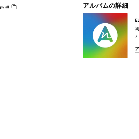
アルバムの詳細
py all
E
7