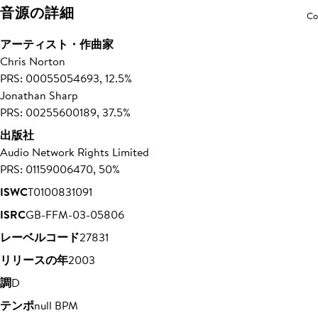
音源の詳細
Co
アーティスト・作曲家
Chris Norton
PRS: 00055054693, 12.5%
Jonathan Sharp
PRS: 00255600189, 37.5%
出版社
Audio Network Rights Limited
PRS: 01159006470, 50%
ISWC
T0100831091
ISRC
GB-FFM-03-05806
レーベルコード
27831
リリースの年
2003
調
D
テンポ
null BPM