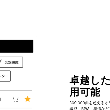
卓越し
用可能
300,000曲を超え
編成、BPM、感情な