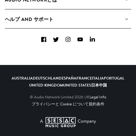
検索
A&Rへの応募
プレイリスト
ヘルプ AND サポート
アルバム
YouTubeでの音源利用について
コレクション
Facebook
Twitter
Instagram
YouTube
LinkedIn
ヘルプ＆FAQ
トップ 20
連絡先
AIの活用について
AUSTRALIA
DEUTSCHLAND
ESPAÑA
FRANCE
ITALIA
PORTUGAL
UNITED KINGDOM
UNITED STATES
日本
中国
© Audio Network Limited
2026
UK
Legal Info
プライバシーと Cookie について
規約条件
A SESAC Company