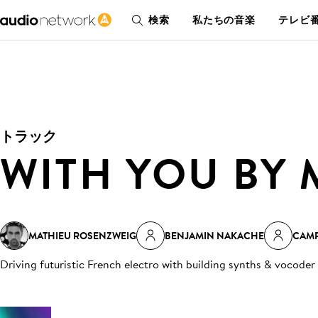
検索
私たちの音楽
テレビ番
トラック
WITH YOU BY 
MATHIEU ROSENZWEIG
BENJAMIN NAKACHE
CAMP
Driving futuristic French electro with building synths & vocoder