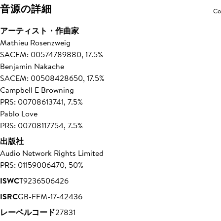
音源の詳細
Co
アーティスト・作曲家
Mathieu Rosenzweig
SACEM: 00574789880, 17.5%
Benjamin Nakache
SACEM: 00508428650, 17.5%
Campbell E Browning
PRS: 00708613741, 7.5%
Pablo Love
PRS: 00708117754, 7.5%
出版社
Audio Network Rights Limited
PRS: 01159006470, 50%
ISWC
T9236506426
ISRC
GB-FFM-17-42436
レーベルコード
27831