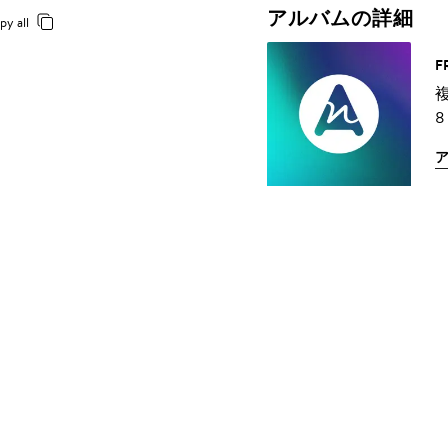
アルバムの詳細
py all
F
8