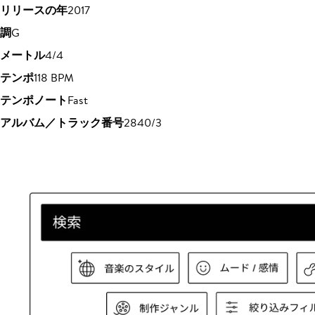
リリースの年
2017
調
G
メートル
4/4
テンポ
118 BPM
テンポノート
Fast
アルバム／トラック番号
2840/3