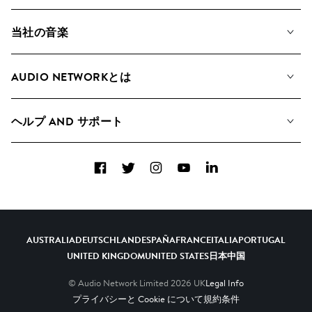
当社の音楽
私たちの音楽
AUDIO NETWORKとは
検索
A&Rへの応募
プレイリスト
ヘルプ AND サポート
アルバム
YouTubeでの音源利用について
コレクション
Facebook
Twitter
Instagram
YouTube
LinkedIn
ヘルプ＆FAQ
トップ 20
連絡先
AIの活用について
AUSTRALIA
DEUTSCHLAND
ESPAÑA
FRANCE
ITALIA
PORTUGAL
UNITED KINGDOM
UNITED STATES
日本
中国
© Audio Network Limited
2026
UK
Legal Info
プライバシーと Cookie について
規約条件