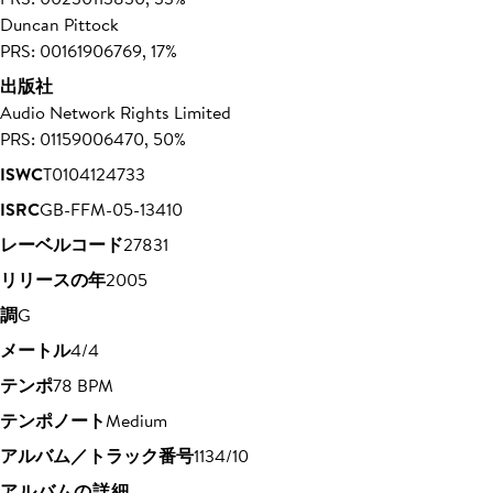
Duncan Pittock
PRS: 00161906769, 17%
出版社
Audio Network Rights Limited
PRS: 01159006470, 50%
ISWC
T0104124733
ISRC
GB-FFM-05-13410
レーベルコード
27831
リリースの年
2005
調
G
メートル
4/4
テンポ
78 BPM
テンポノート
Medium
アルバム／トラック番号
1134/10
アルバムの詳細