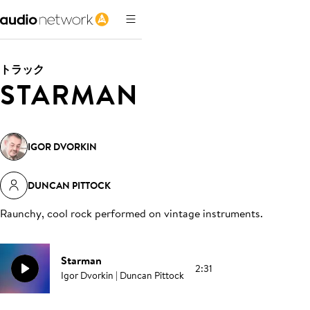
トラック
STARMAN
IGOR DVORKIN
DUNCAN PITTOCK
Raunchy, cool rock performed on vintage instruments
.
Starman
2:31
Igor Dvorkin | Duncan Pittock