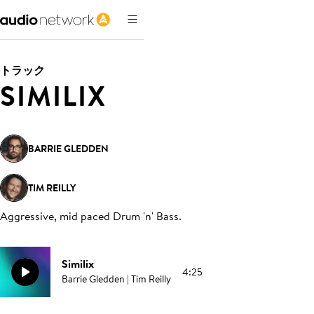
トラック
SIMILIX
BARRIE GLEDDEN
TIM REILLY
Aggressive, mid paced Drum 'n' Bass
.
Similix
4:25
Barrie Gledden | Tim Reilly