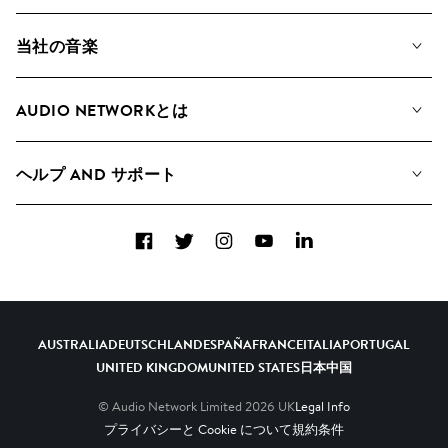
当社の音楽
私たちの音楽
AUDIO NETWORKとは
検索
A&Rへの応募
プレイリスト
ヘルプ AND サポート
アルバム
YouTubeでの音源利用について
コレクション
Facebook
Twitter
Instagram
YouTube
LinkedIn
ヘルプ＆FAQ
トップ 20
連絡先
AIの活用について
AUSTRALIA
DEUTSCHLAND
ESPAÑA
FRANCE
ITALIA
PORTUGAL
UNITED KINGDOM
UNITED STATES
日本
中国
© Audio Network Limited
2026
UK
Legal Info
プライバシーと Cookie について
規約条件