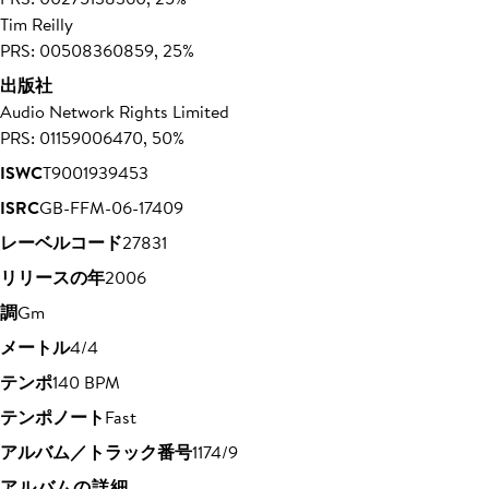
Tim Reilly
PRS: 00508360859, 25%
出版社
Audio Network Rights Limited
PRS: 01159006470, 50%
ISWC
T9001939453
ISRC
GB-FFM-06-17409
レーベルコード
27831
リリースの年
2006
調
Gm
メートル
4/4
テンポ
140 BPM
テンポノート
Fast
アルバム／トラック番号
1174/9
アルバムの詳細