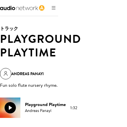
トラック
PLAYGROUND
PLAYTIME
ANDREAS PANAYI
Fun solo flute nursery rhyme
.
Playground Playtime
1:32
Andreas Panayi