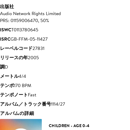
出版社
Audio Network Rights Limited
PRS: 01159006470, 50%
ISWC
T0113780645
ISRC
GB-FFM-05-11427
レーベルコード
27831
リリースの年
2005
調
D
メートル
4/4
テンポ
170 BPM
テンポノート
Fast
アルバム／トラック番号
1114/27
アルバムの詳細
CHILDREN - AGE 0-4