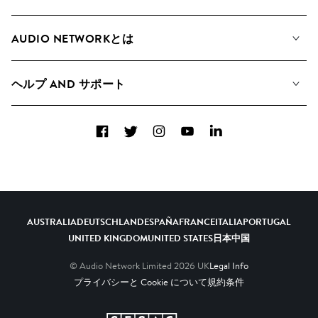
私たちの音楽
AUDIO NETWORKとは
検索
A&Rへの応募
プレイリスト
ヘルプ AND サポート
アルバム
YouTubeでの音源利用について
コレクション
Facebook
Twitter
Instagram
YouTube
LinkedIn
ヘルプ＆FAQ
トップ 20
連絡先
AIの活用について
AUSTRALIA
DEUTSCHLAND
ESPAÑA
FRANCE
ITALIA
PORTUGAL
UNITED KINGDOM
UNITED STATES
日本
中国
© Audio Network Limited
2026
UK
Legal Info
プライバシーと Cookie について
規約条件