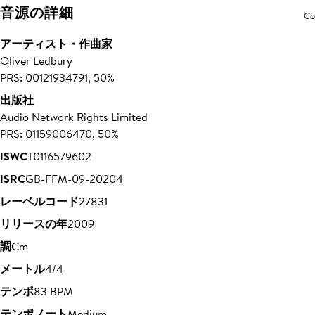
音源の詳細
Co
アーティスト・作曲家
Oliver Ledbury
PRS: 00121934791, 50%
出版社
Audio Network Rights Limited
PRS: 01159006470, 50%
ISWC
T0116579602
ISRC
GB-FFM-09-20204
レーベルコード
27831
リリースの年
2009
調
Cm
メートル
4/4
テンポ
83 BPM
テンポノート
Medium