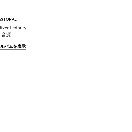
ASTORAL
liver Ledbury
9 音源
アルバムを表示