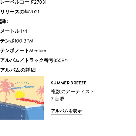
レーベルコード
27831
リリースの年
2021
調
D
メートル
4/4
テンポ
100 BPM
テンポノート
Medium
アルバム／トラック番号
3559/1
アルバムの詳細
SUMMER BREEZE
複数のアーティスト
7 音源
アルバムを表示