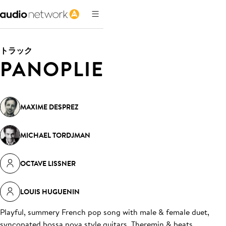
トラック
PANOPLIE
MAXIME DESPREZ
MICHAEL TORDJMAN
OCTAVE LISSNER
LOUIS HUGUENIN
Playful, summery French pop song with male & female duet,
syncopated bossa nova style guitars, Theremin & beats
.