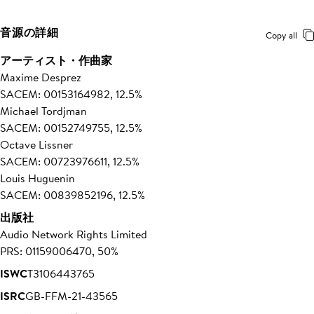
音源の詳細
Copy all
アーティスト・作曲家
Maxime Desprez
SACEM: 00153164982, 12.5%
Michael Tordjman
SACEM: 00152749755, 12.5%
Octave Lissner
SACEM: 00723976611, 12.5%
Louis Huguenin
SACEM: 00839852196, 12.5%
出版社
Audio Network Rights Limited
PRS: 01159006470, 50%
ISWC
T3106443765
ISRC
GB-FFM-21-43565