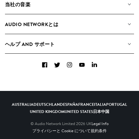
当社の音楽
私たちの音楽
AUDIO NETWORKとは
検索
A&Rへの応募
プレイリスト
ヘルプ AND サポート
アルバム
YouTubeでの音源利用について
コレクション
Facebook
Twitter
Instagram
YouTube
LinkedIn
ヘルプ＆FAQ
トップ 20
連絡先
AIの活用について
AUSTRALIA
DEUTSCHLAND
ESPAÑA
FRANCE
ITALIA
PORTUGAL
UNITED KINGDOM
UNITED STATES
日本
中国
© Audio Network Limited
2026
UK
Legal Info
プライバシーと Cookie について
規約条件