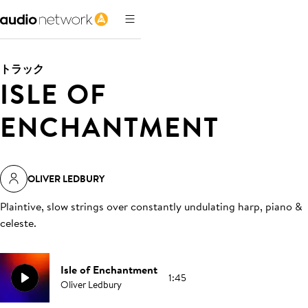
トラック
ISLE OF
ENCHANTMENT
OLIVER LEDBURY
Plaintive, slow strings over constantly undulating harp, piano &
celeste
.
Isle of Enchantment
1:45
Oliver Ledbury