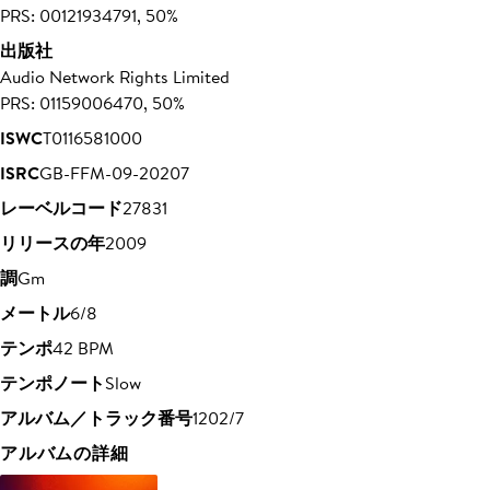
PRS: 00121934791, 50%
出版社
Audio Network Rights Limited
PRS: 01159006470, 50%
ISWC
T0116581000
ISRC
GB-FFM-09-20207
レーベルコード
27831
リリースの年
2009
調
Gm
メートル
6/8
テンポ
42 BPM
テンポノート
Slow
アルバム／トラック番号
1202/7
アルバムの詳細