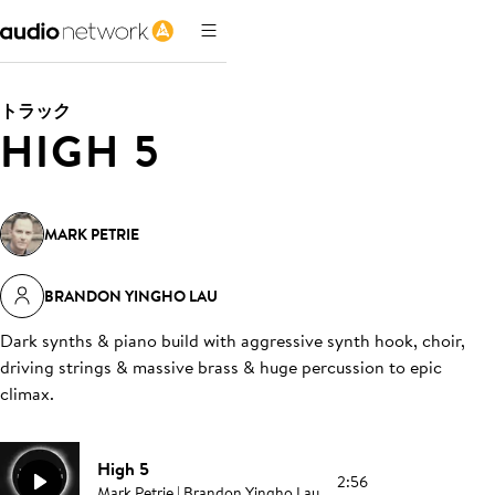
トラック
HIGH 5
MARK PETRIE
BRANDON YINGHO LAU
Dark synths & piano build with aggressive synth hook, choir,
driving strings & massive brass & huge percussion to epic
climax
.
High 5
2:56
Mark Petrie | Brandon Yingho Lau