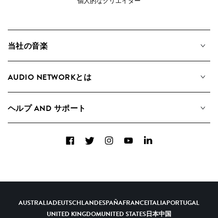
個人的なクリエイター
当社の音楽
私たちの音楽
AUDIO NETWORKとは
検索
A&Rへの応募
プレイリスト
ヘルプ AND サポート
アルバム
YouTubeでの音源利用について
コレクション
Facebook
Twitter
Instagram
YouTube
LinkedIn
ヘルプ＆FAQ
トップ 20
連絡先
AIの活用について
AUSTRALIA
DEUTSCHLAND
ESPAÑA
FRANCE
ITALIA
PORTUGAL
UNITED KINGDOM
UNITED STATES
日本
中国