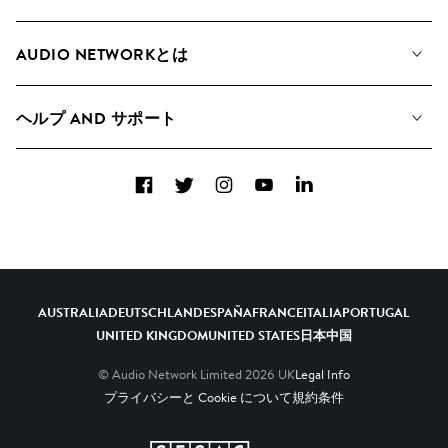
私たちの音楽
AUDIO NETWORKとは
検索
A&Rへの応募
プレイリスト
ヘルプ AND サポート
アルバム
YouTubeでの音源利用について
コレクション
Facebook
Twitter
Instagram
YouTube
LinkedIn
ヘルプ＆FAQ
トップ 20
連絡先
AIの活用について
AUSTRALIA
DEUTSCHLAND
ESPAÑA
FRANCE
ITALIA
PORTUGAL
UNITED KINGDOM
UNITED STATES
日本
中国
© Audio Network Limited
2026
UK
Legal Info
プライバシーと Cookie について
規約条件