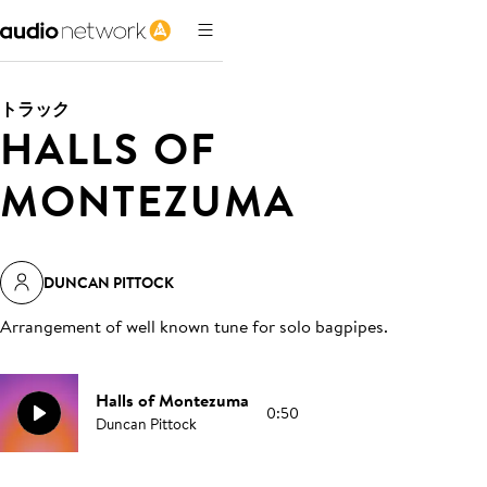
トラック
HALLS OF
MONTEZUMA
DUNCAN PITTOCK
Arrangement of well known tune for solo bagpipes
.
Halls of Montezuma
0:50
Duncan Pittock