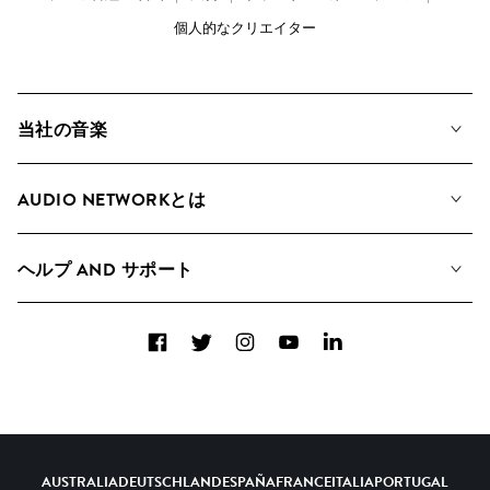
個人的なクリエイター
当社の音楽
私たちの音楽
AUDIO NETWORKとは
検索
A&Rへの応募
プレイリスト
ヘルプ AND サポート
アルバム
YouTubeでの音源利用について
コレクション
Facebook
Twitter
Instagram
YouTube
LinkedIn
ヘルプ＆FAQ
トップ 20
連絡先
AIの活用について
AUSTRALIA
DEUTSCHLAND
ESPAÑA
FRANCE
ITALIA
PORTUGAL