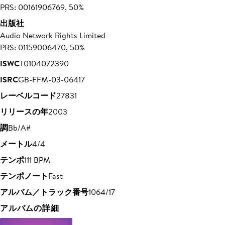
PRS: 00161906769, 50%
出版社
Audio Network Rights Limited
PRS: 01159006470, 50%
ISWC
T0104072390
ISRC
GB-FFM-03-06417
レーベルコード
27831
リリースの年
2003
調
Bb/A#
メートル
4/4
テンポ
111 BPM
テンポノート
Fast
アルバム／トラック番号
1064/17
アルバムの詳細