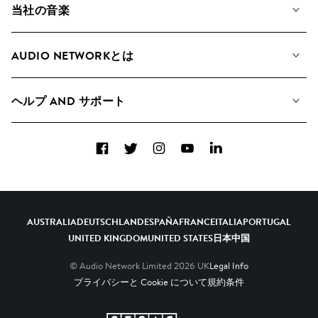
当社の音楽
私たちの音楽
AUDIO NETWORKとは
検索
A&Rへの応募
プレイリスト
ヘルプ AND サポート
アルバム
YouTubeでの音源利用について
コレクション
Facebook
Twitter
Instagram
YouTube
LinkedIn
ヘルプ＆FAQ
トップ 20
連絡先
AIの活用について
AUSTRALIA
DEUTSCHLAND
ESPAÑA
FRANCE
ITALIA
PORTUGAL
UNITED KINGDOM
UNITED STATES
日本
中国
© Audio Network Limited
2026
UK
Legal Info
プライバシーと Cookie について
規約条件