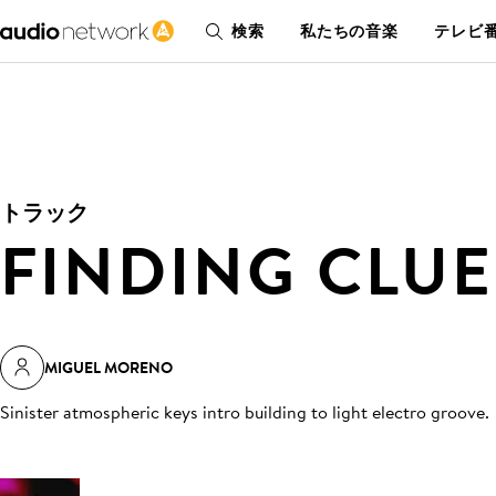
検索
私たちの音楽
テレビ番
トラック
FINDING CLUE
MIGUEL MORENO
Sinister atmospheric keys intro building to light electro groove
.