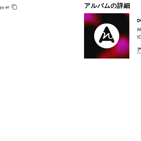
アルバムの詳細
py all
D
M
1