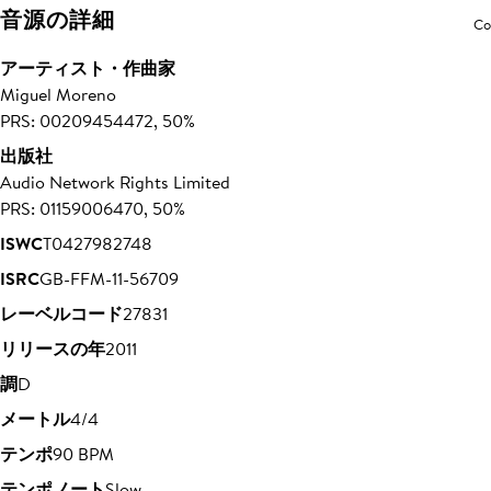
音源の詳細
Co
アーティスト・作曲家
Miguel Moreno
PRS: 00209454472, 50%
出版社
Audio Network Rights Limited
PRS: 01159006470, 50%
ISWC
T0427982748
ISRC
GB-FFM-11-56709
レーベルコード
27831
リリースの年
2011
調
D
メートル
4/4
テンポ
90 BPM
テンポノート
Slow