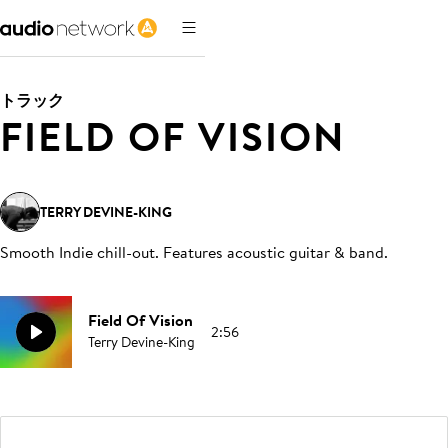
トラック
FIELD OF VISION
TERRY DEVINE-KING
Smooth Indie chill-out. Features acoustic guitar & band
.
Field Of Vision
2:56
Terry Devine-King