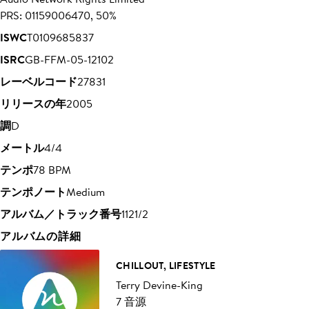
PRS: 01159006470, 50%
ISWC
T0109685837
ISRC
GB-FFM-05-12102
レーベルコード
27831
リリースの年
2005
調
D
メートル
4/4
テンポ
78 BPM
テンポノート
Medium
アルバム／トラック番号
1121/2
アルバムの詳細
CHILLOUT, LIFESTYLE
Terry Devine-King
7 音源