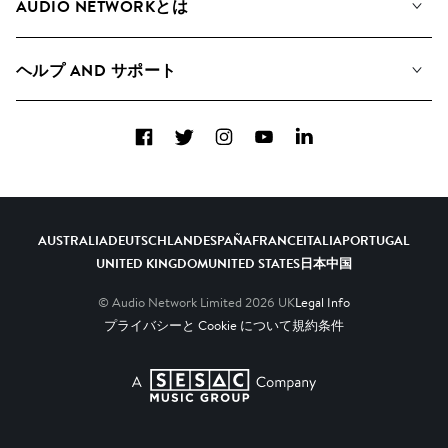
AUDIO NETWORKとは
検索
A&Rへの応募
プレイリスト
ヘルプ AND サポート
アルバム
YouTubeでの音源利用について
コレクション
Facebook
Twitter
Instagram
YouTube
LinkedIn
ヘルプ＆FAQ
トップ 20
連絡先
AIの活用について
AUSTRALIA
DEUTSCHLAND
ESPAÑA
FRANCE
ITALIA
PORTUGAL
UNITED KINGDOM
UNITED STATES
日本
中国
© Audio Network Limited
2026
UK
Legal Info
プライバシーと Cookie について
規約条件
A SESAC Company