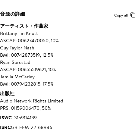
音源の詳細
Copy all
アーティスト・作曲家
Brittany Lin Knott
ASCAP: 00627470050, 10%
Guy Taylor Nash
BMI: 00742873519, 12.5%
Ryan Sorestad
ASCAP: 00655519621, 10%
Jamila McCarley
BMI: 00794232815, 17.5%
出版社
Audio Network Rights Limited
PRS: 01159006470, 50%
ISWC
T3159114139
ISRC
GB-FFM-22-68986