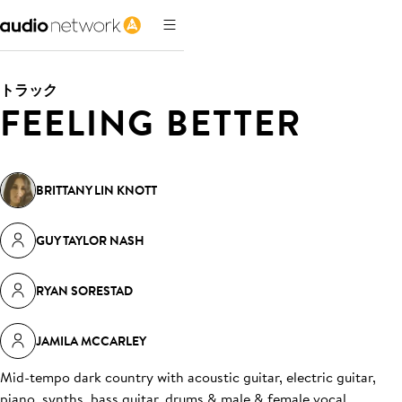
トラック
FEELING BETTER
BRITTANY LIN KNOTT
GUY TAYLOR NASH
RYAN SORESTAD
JAMILA MCCARLEY
Mid-tempo dark country with acoustic guitar, electric guitar,
piano, synths, bass guitar, drums & male & female vocal
.