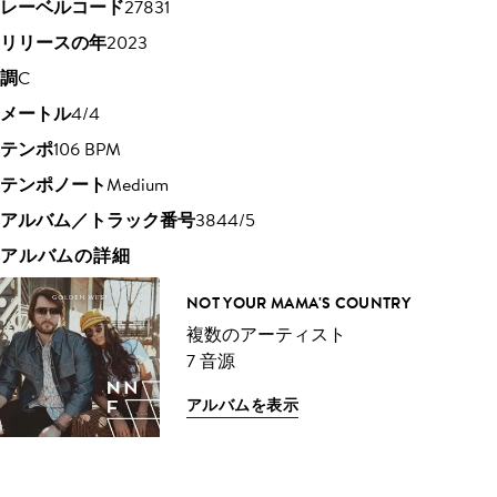
レーベルコード
27831
リリースの年
2023
調
C
メートル
4/4
テンポ
106 BPM
テンポノート
Medium
アルバム／トラック番号
3844/5
アルバムの詳細
NOT YOUR MAMA'S COUNTRY
複数のアーティスト
7 音源
アルバムを表示