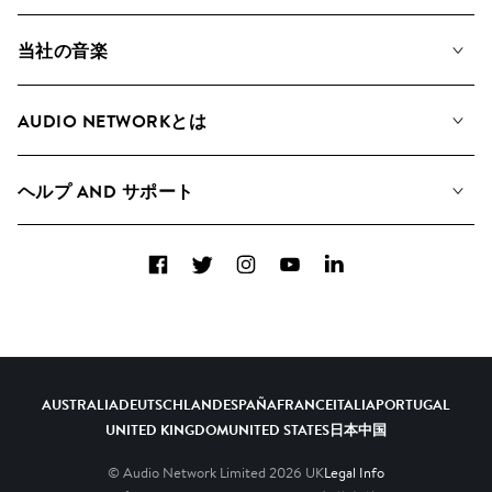
当社の音楽
私たちの音楽
AUDIO NETWORKとは
検索
A&Rへの応募
プレイリスト
ヘルプ AND サポート
アルバム
YouTubeでの音源利用について
コレクション
Facebook
Twitter
Instagram
YouTube
LinkedIn
ヘルプ＆FAQ
トップ 20
連絡先
AIの活用について
AUSTRALIA
DEUTSCHLAND
ESPAÑA
FRANCE
ITALIA
PORTUGAL
UNITED KINGDOM
UNITED STATES
日本
中国
© Audio Network Limited
2026
UK
Legal Info