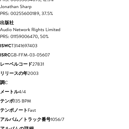
Jonathan Sharp
PRS: 00255600189, 37.5%
出版社
Audio Network Rights Limited
PRS: 01159006470, 50%
ISWC
T3141697403
ISRC
GB-FFM-03-05607
レーベルコード
27831
リリースの年
2003
調
C
メートル
4/4
テンポ
135 BPM
テンポノート
Fast
アルバム／トラック番号
1056/7
アルバムの詳細