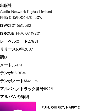
出版社
Audio Network Rights Limited
PRS: 01159006470, 50%
ISWC
T0116615532
ISRC
GB-FFM-07-19201
レーベルコード
27831
リリースの年
2007
調
D
メートル
4/4
テンポ
85 BPM
テンポノート
Medium
アルバム／トラック番号
1192/1
アルバムの詳細
FUN, QUIRKY, HAPPY 2