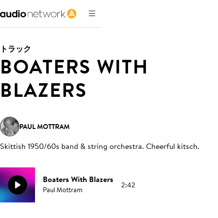
トラック
BOATERS WITH
BLAZERS
PAUL MOTTRAM
Skittish 1950/60s band & string orchestra. Cheerful kitsch
.
Boaters With Blazers
2:42
Paul Mottram