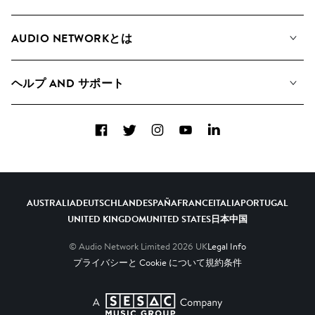
私たちの音楽
AUDIO NETWORKとは
検索
A&Rへの応募
プレイリスト
ヘルプ AND サポート
アルバム
YouTubeでの音源利用について
コレクション
Facebook
Twitter
Instagram
YouTube
LinkedIn
ヘルプ＆FAQ
トップ 20
連絡先
AIの活用について
AUSTRALIA
DEUTSCHLAND
ESPAÑA
FRANCE
ITALIA
PORTUGAL
UNITED KINGDOM
UNITED STATES
日本
中国
© Audio Network Limited
2026
UK
Legal Info
プライバシーと Cookie について
規約条件
A SESAC Company