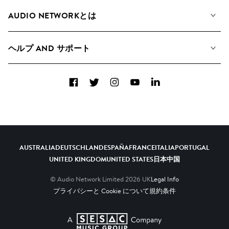
私たちの音楽
AUDIO NETWORKとは
検索
A&Rへの応募
プレイリスト
ヘルプ AND サポート
アルバム
YouTubeでの音源利用について
コレクション
Facebook
Twitter
Instagram
YouTube
LinkedIn
ヘルプ＆FAQ
トップ 20
連絡先
AIの活用について
AUSTRALIA
DEUTSCHLAND
ESPAÑA
FRANCE
ITALIA
PORTUGAL
UNITED KINGDOM
UNITED STATES
日本
中国
© Audio Network Limited
2026
UK
Legal Info
プライバシーと Cookie について
規約条件
A SESAC Company