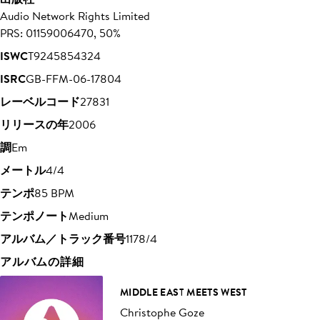
Audio Network Rights Limited
PRS: 01159006470, 50%
ISWC
T9245854324
ISRC
GB-FFM-06-17804
レーベルコード
27831
リリースの年
2006
調
Em
メートル
4/4
テンポ
85 BPM
テンポノート
Medium
アルバム／トラック番号
1178/4
アルバムの詳細
MIDDLE EAST MEETS WEST
Christophe Goze