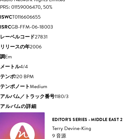
PRS: 01159006470, 50%
ISWC
T0116606655
ISRC
GB-FFM-06-18003
レーベルコード
27831
リリースの年
2006
調
Em
メートル
4/4
テンポ
120 BPM
テンポノート
Medium
アルバム／トラック番号
1180/3
アルバムの詳細
EDITOR'S SERIES - MIDDLE EAST 2
Terry Devine-King
9 音源