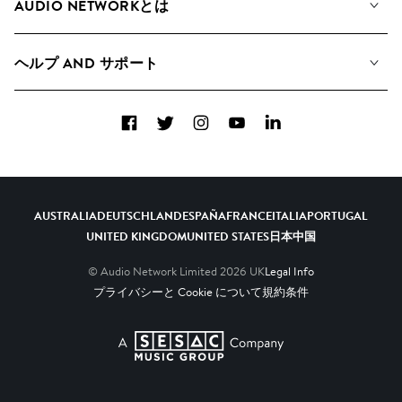
AUDIO NETWORKとは
検索
A&Rへの応募
プレイリスト
ヘルプ AND サポート
アルバム
YouTubeでの音源利用について
コレクション
Facebook
Twitter
Instagram
YouTube
LinkedIn
ヘルプ＆FAQ
トップ 20
連絡先
AIの活用について
AUSTRALIA
DEUTSCHLAND
ESPAÑA
FRANCE
ITALIA
PORTUGAL
UNITED KINGDOM
UNITED STATES
日本
中国
© Audio Network Limited
2026
UK
Legal Info
プライバシーと Cookie について
規約条件
A SESAC Company