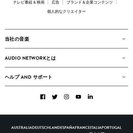
テレビ番組 & 映画
広告
ブランド＆企業コンテンツ
個人的なクリエイター
当社の音楽
私たちの音楽
AUDIO NETWORKとは
検索
A&Rへの応募
プレイリスト
ヘルプ AND サポート
アルバム
YouTubeでの音源利用について
コレクション
Facebook
Twitter
Instagram
YouTube
LinkedIn
ヘルプ＆FAQ
トップ 20
連絡先
AIの活用について
AUSTRALIA
DEUTSCHLAND
ESPAÑA
FRANCE
ITALIA
PORTUGAL