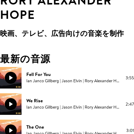
RORY ALEXANDER
HOPE
映画、テレビ、広告向けの音楽を制作
最新の音源
Fell For You
3:55
Ian Janco Gillberg | Jason Elvin | Rory Alexander Hope | Randall Breneman
We Rise
2:47
Ian Janco Gillberg | Jason Elvin | Rory Alexander Hope | Randall Breneman
The One
3:01
Ian Janco Gillberg | Jason Elvin | Rory Alexander Hope | Randall Breneman