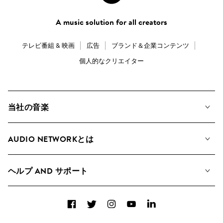
A music solution for all creators
テレビ番組 & 映画
広告
ブランド＆企業コンテンツ
個人的なクリエイター
当社の音楽
私たちの音楽
AUDIO NETWORKとは
検索
A&Rへの応募
プレイリスト
ヘルプ AND サポート
アルバム
YouTubeでの音源利用について
コレクション
Facebook
Twitter
Instagram
YouTube
LinkedIn
ヘルプ＆FAQ
トップ 20