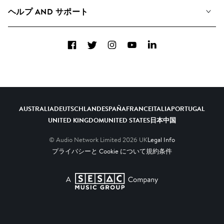
A&Rへの応募
プレイリスト
ヘルプ AND サポート
アルバム
YouTubeでの音源利用について
コレクション
Facebook
Twitter
Instagram
YouTube
LinkedIn
ヘルプ＆FAQ
トップ 20
連絡先
AIの活用について
AUSTRALIA
DEUTSCHLAND
ESPAÑA
FRANCE
ITALIA
PORTUGAL
UNITED KINGDOM
UNITED STATES
日本
中国
© Audio Network Limited
2026
UK
Legal Info
プライバシーと Cookie について
規約条件
A SESAC Company