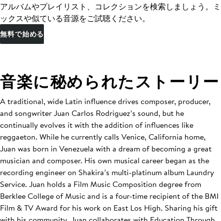
アルバムやプレイリスト、コレクションを検索しましょう。ミ
ックスや似ている音源をご試聴ください。
無料で始める
音楽に秘められたストーリー
A traditional, wide Latin influence drives composer, producer,
and songwriter Juan Carlos Rodriguez’s sound, but he
continually evolves it with the addition of influences like
reggaeton. While he currently calls Venice, California home,
Juan was born in Venezuela with a dream of becoming a great
musician and composer. His own musical career began as the
recording engineer on Shakira’s multi-platinum album Laundry
Service. Juan holds a Film Music Composition degree from
Berklee College of Music and is a four-time recipient of the BMI
Film & TV Award for his work on East Los High. Sharing his gift
with his community, Juan collaborates with Education Through