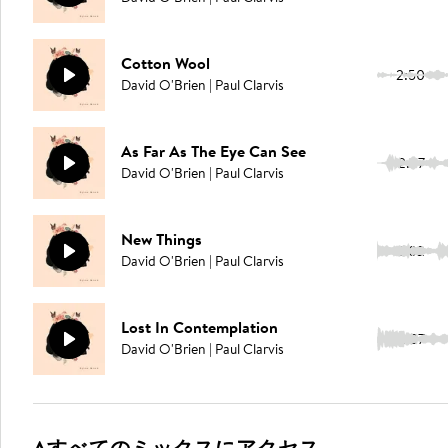
Cotton Wool
2:50
David O'Brien | Paul Clarvis
As Far As The Eye Can See
2:37
David O'Brien | Paul Clarvis
New Things
2:02
David O'Brien | Paul Clarvis
Lost In Contemplation
2:37
David O'Brien | Paul Clarvis
Aすべてのミックスにアクセス