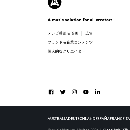
A music solution for all creators
テレビ番組 & 映画
広告
ブランド＆企業コンテンツ
個人的なクリエイター
Facebook
Twitter
Instagram
YouTube
LinkedIn
AUSTRALIA
DEUTSCHLAND
ESPAÑA
FRANCE
IT
© Audio Network Limited
2026
UK
Legal Info
プライ