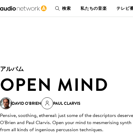
検索
私たちの音楽
テレビ番
アルバム
OPEN MIND
DAVID O'BRIEN
PAUL CLARVIS
Pensive, soothing, ethereal: just some of the descriptors deserve
O'Brien and Paul Clarvis. Open your mind to mesmerising synth
from all kinds of ingenious percussion techniques.