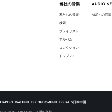
当社の音楽
AUDIO N
私たちの音楽
A&Rへの応募
検索
プレイリスト
アルバム
コレクション
トップ 20
ALIA
PORTUGAL
UNITED KINGDOM
UNITED STATES
日本
中国
バシーと Cookie について
規約条件